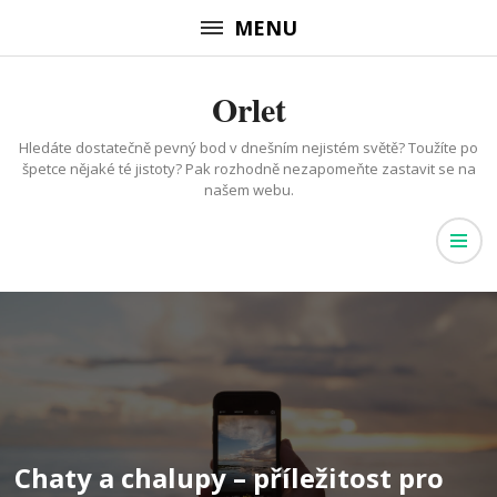
Přeskočit
MENU
na
obsah
Orlet
(stiskněte
Enter)
Hledáte dostatečně pevný bod v dnešním nejistém světě? Toužíte po
špetce nějaké té jistoty? Pak rozhodně nezapomeňte zastavit se na
našem webu.
Chaty a chalupy – příležitost pro