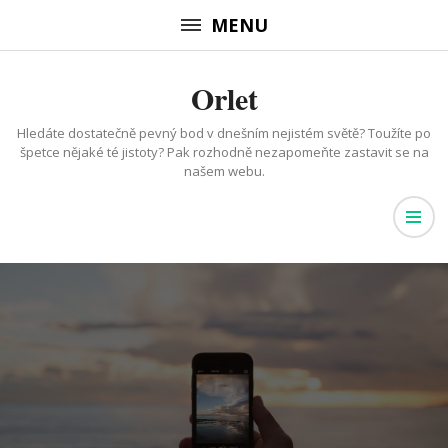
Přeskočit
MENU
na
obsah
Orlet
(stiskněte
Enter)
Hledáte dostatečně pevný bod v dnešním nejistém světě? Toužíte po
špetce nějaké té jistoty? Pak rozhodně nezapomeňte zastavit se na
našem webu.