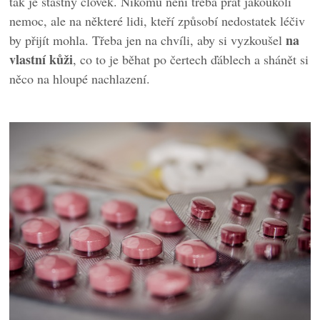
tak je šťastný člověk. Nikomu není třeba přát jakoukoli
nemoc, ale na některé lidi, kteří způsobí nedostatek léčiv
na
by přijít mohla. Třeba jen na chvíli, aby si vyzkoušel
vlastní kůži
, co to je běhat po čertech ďáblech a shánět si
něco na hloupé nachlazení.