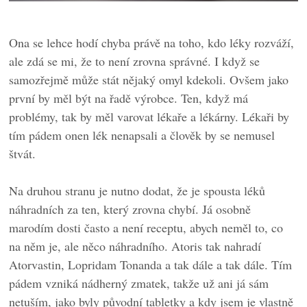
Ona se lehce hodí chyba právě na toho, kdo léky rozváží,
ale zdá se mi, že to není zrovna správné. I když se
samozřejmě může stát nějaký omyl kdekoli. Ovšem jako
první by měl být na řadě výrobce. Ten, když má
problémy, tak by měl varovat lékaře a lékárny. Lékaři by
tím pádem onen lék nenapsali a člověk by se nemusel
štvát.
Na druhou stranu je nutno dodat, že je spousta léků
náhradních za ten, který zrovna chybí. Já osobně
marodím dosti často a není receptu, abych neměl to, co
na něm je, ale něco náhradního. Atoris tak nahradí
Atorvastin, Lopridam Tonanda a tak dále a tak dále. Tím
pádem vzniká nádherný zmatek, takže už ani já sám
netuším, jako byly původní tabletky a kdy jsem je vlastně