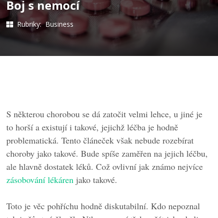
Boj s nemocí
Rubriky:
Business
S některou chorobou se dá zatočit velmi lehce, u jiné je
to horší a existují i takové, jejichž léčba je hodně
problematická. Tento článeček však nebude rozebírat
choroby jako takové. Bude spíše zaměřen na jejich léčbu,
ale hlavně dostatek léků. Což ovlivní jak známo nejvíce
zásobování lékáren
jako takové.
Toto je věc pohříchu hodně diskutabilní. Kdo nepoznal