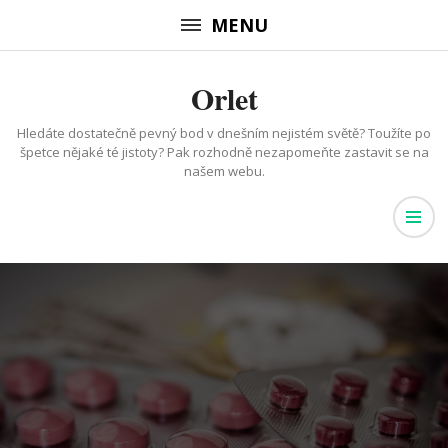
Přeskočit
MENU
na
obsah
Orlet
(stiskněte
Enter)
Hledáte dostatečně pevný bod v dnešním nejistém světě? Toužíte po
špetce nějaké té jistoty? Pak rozhodně nezapomeňte zastavit se na
našem webu.