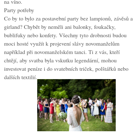
na víno.
Party potřeby
Co by to bylo za postavební party bez lampionů, závěsů a
girland? Chybět by neměli ani balonky, foukačky,
bublifuky nebo konfety. Všechny tyto drobnosti budou
moci hosté využít k projevení slávy novomanželům
například při novomanželském tanci. Ti z vás, kteří
chtějí, aby svatba byla vskutku legendární, mohou
investovat peníze i do svatebních triček, polštářků nebo
dalších textilií.