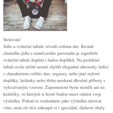
Stolování
Jídlo a sváteční tabule vévodí celému dni. Kromě
chutného jídla a usměvavého personálu je zapotřebí
sváteční tabuli doplnit i řadou doplňků. Na perfektní
tabuli zcela určitě nesmí chybět elegantní ubrousky ladící
s charakterem celého dne, organzy, nebo jiné stylové
doplňky, kelímky nebo třeba moderní dřevěné příbory s
vyřezávaným vzorem. Zapomenout byste neměli ani na
krabičky, ve kterých si hosté budou moci odnést svoji
výslužku. Pokud se rozhodnete jako výslužku darovat
víno, není od věci zakoupit si i speciální, dárkové obaly