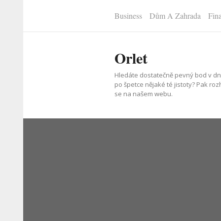
Přeskočit
Business
Dům A Zahrada
Fin
na
obsah
(stiskněte
Orlet
Enter)
Hledáte dostatečně pevný bod v dn
po špetce nějaké té jistoty? Pak r
se na našem webu.