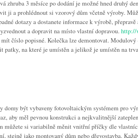
vá zhruba 3 měsíce po dodání je možné hned druhý den
vit ji a prohlédnout si vzorový dům včetně výroby. Můž
ípadné dotazy a dostanete informace k výrobě, přepravě 
zvednout a dopravit na místo vlastní dopravou.
http:/
 mít číslo popisné. Kolečka lze demontovat. Modulový 
it patky, na které je umístěn a jelikož je umístěn na tr
y domy být vybaveny fotovoltaickým systémem pro výro
az, aby měl pevnou konstrukci a nejkvalitnější zateplen
 můžete si variabilně měnit vnitřní příčky dle vlastní
lení, stejně jako montovaný dům nebo dřevostavba. Kaž