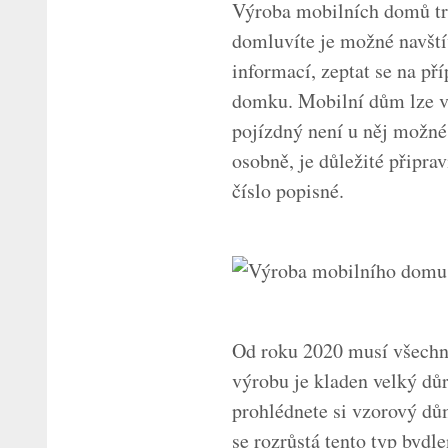
Výroba mobilních domů
tr
domluvíte je možné navští
informací, zeptat se na př
domku. Mobilní dům lze vy
pojízdný není u něj možné
osobně, je důležité připrav
číslo popisné.
Od roku 2020 musí všechn
výrobu je kladen velký důr
prohlédnete si vzorový dům
se rozrůstá tento typ byd