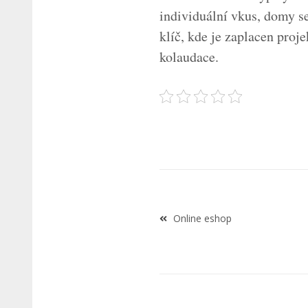
individuální vkus, domy s
klíč, kde je zaplacen proj
kolaudace.
Navigace
Online eshop
pro
příspěvek