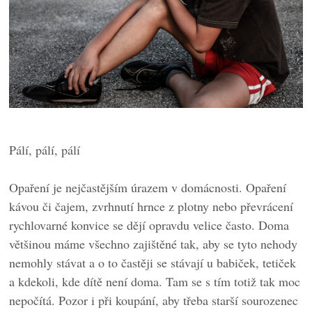
Pálí, pálí, pálí
Opaření je nejčastějším úrazem v domácnosti. Opaření
kávou či čajem, zvrhnutí hrnce z plotny nebo převrácení
rychlovarné konvice se dějí opravdu velice často. Doma
většinou máme všechno zajištěné tak, aby se tyto nehody
nemohly stávat a o to častěji se stávají u babiček, tetiček
a kdekoli, kde dítě není doma. Tam se s tím totiž tak moc
nepočítá. Pozor i při koupání, aby třeba starší sourozenec