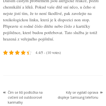
Dalším častým problémem jsou alergické reakce, požití
chemikálií a léků. Pokud vaše dítě sní něco, u čeho si
nejste jistí tím, že to není škodlivé, pak zavolejte na
toxikologickou linku, která je k dispozici non stop.
Připravte si rodné číslo dítěte nebo číslo z kartičky
pojištěnce, které budou potřebovat. Tato služba je totiž
hrazená z veřejného pojištění.
4.4/5 - (10 votes)
Navigace
Čím se liší podložka na
Kdy se vyplatí oprava
pro
cvičení od outdoorové
displeje Samsung telefonu
příspěvek
karimatky