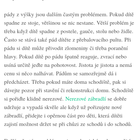
pády z výšky jsou dalším častým problémem. Pokud dítě
spadne ze stoje, většinou se nic nestane. Větší problém je
třeba když dítě spadne z postele, gauče, stolu nebo židle.
Často se stává také pád dítěte z přebalovacího pultu. Při
pádu si dítě může přivodit zlomeniny či třeba poranění
hlavy. Pokud dítě po pádu špatně reaguje, zvrací nebo
usíná určitě jeďte na pohotovost. Jistota je jistota a nemá
cenu si něco nalhávat. Pádům se samozřejmě dá i
předcházet. Třeba pokud máte doma schodiště, pak si
dávejte pozor při stavění či rekonstrukci domu. Schodiště
si pořiďte klidně nerezové.
Nerezové zábradlí
se dobře
udržuje a vypadá skvěle ale když už pořizujete nové
zábradlí, přidejte i opěrnou část pro děti, která dítěti
zajistí možnost držet se při chůzi ze schodů i do schodů.