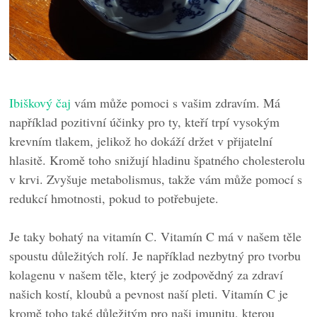
Ibiškový čaj
vám může pomoci s vašim zdravím. Má
například pozitivní účinky pro ty, kteří trpí vysokým
krevním tlakem, jelikož ho dokáží držet v přijatelní
hlasitě. Kromě toho snižují hladinu špatného cholesterolu
v krvi. Zvyšuje metabolismus, takže vám může pomocí s
redukcí hmotnosti, pokud to potřebujete.
Je taky bohatý na vitamín C. Vitamín C má v našem těle
spoustu důležitých rolí. Je například nezbytný pro tvorbu
kolagenu v našem těle, který je zodpovědný za zdraví
našich kostí, kloubů a pevnost naší pleti. Vitamín C je
kromě toho také důležitým pro naši imunitu, kterou