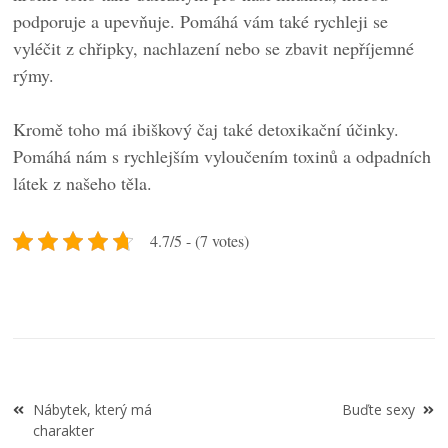
podporuje a upevňuje. Pomáhá vám také rychleji se
vyléčit z chřipky, nachlazení nebo se zbavit nepříjemné
rýmy.
Kromě toho má ibiškový čaj také detoxikační účinky.
Pomáhá nám s rychlejším vyloučením toxinů a odpadních
látek z našeho těla.
4.7/5 - (7 votes)
Navigace
Nábytek, který má
Buďte sexy
pro
charakter