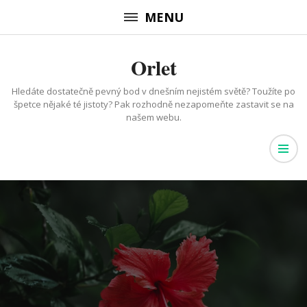
Přeskočit
MENU
na
obsah
Orlet
(stiskněte
Enter)
Hledáte dostatečně pevný bod v dnešním nejistém světě? Toužíte po
špetce nějaké té jistoty? Pak rozhodně nezapomeňte zastavit se na
našem webu.