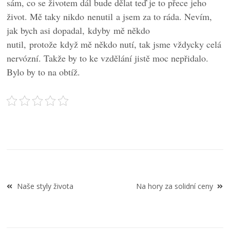
sám, co se životem dál bude dělat teď je to přece jeho
život. Mě taky nikdo nenutil a jsem za to ráda. Nevím,
jak bych asi dopadal, kdyby mě někdo
nutil, protože když mě někdo nutí, tak jsme vždycky celá
nervózní. Takže by to ke vzdělání jistě moc nepřidalo.
Bylo by to na obtíž.
Navigace
Naše styly života
Na hory za solidní ceny
pro
příspěvek