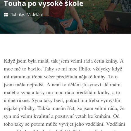
Touha po vysoké škole
Rubriky:
Vzdělání
Když jsem byla malá, tak jsem velmi ráda četla knihy. A
moc mě to bavilo. Taky se mi moc líbilo, vždycky když
mi maminka třeba večer předčítala nějaké knihy. Toto
jsem měla nejradši. A není to dělám já synovi. Já mám
malého syna a taky mu moc ráda předčítám knihy, a to
úplně různé. Syna taky baví, pokud mu třeba vymýšlím
nějaké příběhy. Takže musím říct, že jsem velmi ráda, že
syn má velmi kvalitní a pozitivní vztah ke knihám. Od
toho taky se potom může vyvíjet jeho vzdělání. Vzdělání