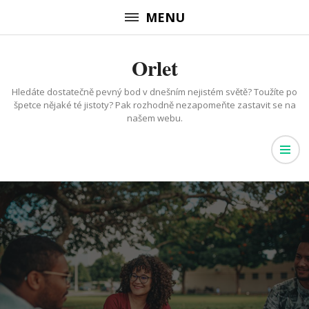
Přeskočit
MENU
na
obsah
Orlet
(stiskněte
Enter)
Hledáte dostatečně pevný bod v dnešním nejistém světě? Toužíte po
špetce nějaké té jistoty? Pak rozhodně nezapomeňte zastavit se na
našem webu.