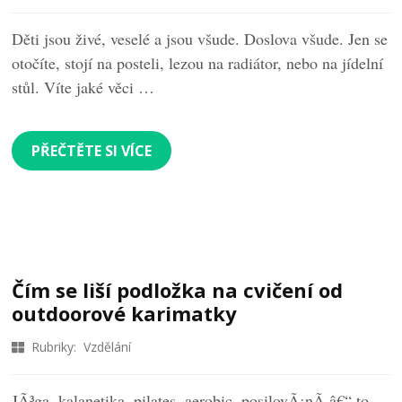
Děti jsou živé, veselé a jsou všude. Doslova všude. Jen se
otočíte, stojí na posteli, lezou na radiátor, nebo na jídelní
stůl. Víte jaké věci …
PŘEČTĚTE SI VÍCE
Čím se liší podložka na cvičení od
outdoorové karimatky
Rubriky:
Vzdělání
JÃ³ga, kalanetika, pilates, aerobic, posilovÃ¡nÃ­ â€“ to