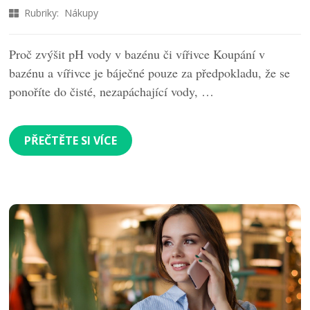
Rubriky:
Nákupy
Proč zvýšit pH vody v bazénu či vířivce Koupání v
bazénu a vířivce je báječné pouze za předpokladu, že se
ponoříte do čisté, nezapáchající vody, …
PŘEČTĚTE SI VÍCE