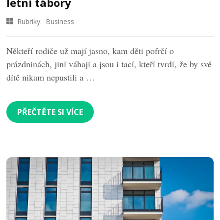
letní tábory
Rubriky:
Business
Někteří rodiče už mají jasno, kam děti pofrčí o
prázdninách, jiní váhají a jsou i tací, kteří tvrdí, že by své
dítě nikam nepustili a …
PŘEČTĚTE SI VÍCE