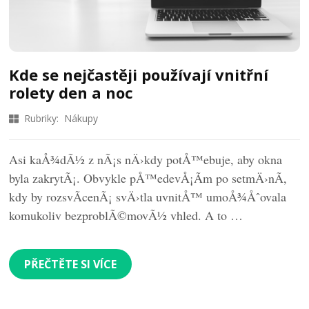
Kde se nejčastěji používají vnitřní
rolety den a noc
Rubriky:
Nákupy
Asi kaÅ¾dÃ½ z nÃ¡s nÄ›kdy potÅ™ebuje, aby okna
byla zakrytÃ¡. Obvykle pÅ™edevÅ¡Ã­m po setmÄ›nÃ­,
kdy by rozsvÃ­cenÃ¡ svÄ›tla uvnitÅ™ umoÅ¾Åˆovala
komukoliv bezproblÃ©movÃ½ vhled. A to …
PŘEČTĚTE SI VÍCE