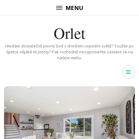
Přeskočit
MENU
na
obsah
Orlet
(stiskněte
Enter)
Hledáte dostatečně pevný bod v dnešním nejistém světě? Toužíte po
špetce nějaké té jistoty? Pak rozhodně nezapomeňte zastavit se na
našem webu.