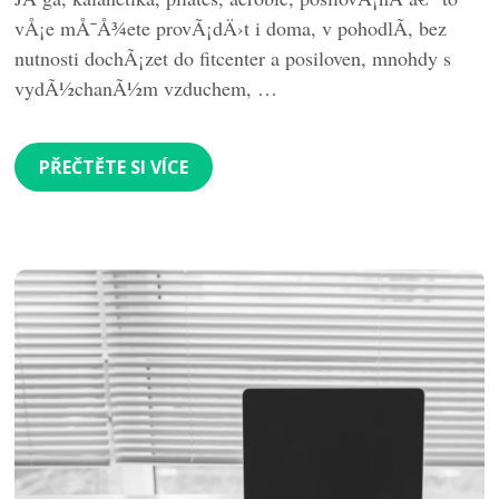
vÅ¡e mÅ¯Å¾ete provÃ¡dÄ›t i doma, v pohodlÃ­, bez
nutnosti dochÃ¡zet do fitcenter a posiloven, mnohdy s
vydÃ½chanÃ½m vzduchem, …
PŘEČTĚTE SI VÍCE